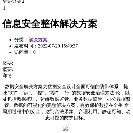
全部分类


信息安全整体解决方案
分类：
解决方案
发布时间：
2022-07-29 15:49:37
访问量：
0
概要:
概要:
详情
数据安全解决方案为数据安全设计全面可信的防御体系，提
出“知”、“识”、“控”、“察”、“行”的数据安全治理方法 论，以
及包括数据梳理、运维数据监管、业务数据监管、办公数据监
管、数据的可视化的完整解决方案，有效保护数据在全生 命
周期过程中的安全，达到合法采集、合理利用、静态可知、动
态可控的防护目标。